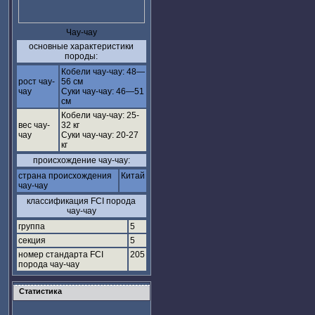
Чау-чау
основные характеристики
породы:
Кобели чау-чау: 48—
рост чау-
56 см
чау
Суки чау-чау: 46—51
см
Кобели чау-чау: 25-
вес чау-
32 кг
чау
Суки чау-чау: 20-27
кг
происхождение чау-чау:
страна происхождения
Китай
чау-чау
классификация FCI порода
чау-чау
группа
5
секция
5
номер стандарта FCI
205
порода чау-чау
Статистика