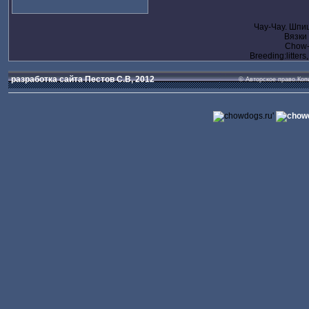
Чау-Чау. Шпи
Вязки
Chow-c
Breeding:litters
разработка сайта Пестов С.В, 2012
© Авторское право.Коп