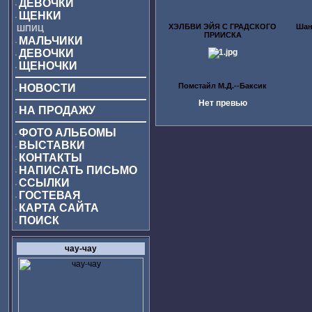
ДЕВОЧКИ
ЩЕНКИ
ХЭЛБВИ ЭЙЯ С ГРАДСКОГО
Шан
ШПИЦ
ПРИИСКА
МАЛЬЧИКИ
ДЕВОЧКИ
ЩЕНОЧКИ
Помстайл М.Д.--Баксик
НОВОСТИ
Нет превью
НА ПРОДАЖУ
ФОТО АЛЬБОМЫ
ВЫСТАВКИ
КОНТАКТЫ
НАПИСАТЬ ПИСЬМО
ССЫЛКИ
ГОСТЕВАЯ
КАРТА САЙТА
ПОИСК
чау-чау