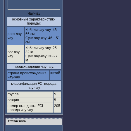
Чау-чау
основные характеристики
породы:
Кобели чау-чау: 48—
рост чау-
56 см
чау
Суки чау-чау: 46—51
см
Кобели чау-чау: 25-
вес чау-
32 кг
чау
Суки чау-чау: 20-27
кг
происхождение чау-чау:
страна происхождения
Китай
чау-чау
классификация FCI порода
чау-чау
группа
5
секция
5
номер стандарта FCI
205
порода чау-чау
Статистика