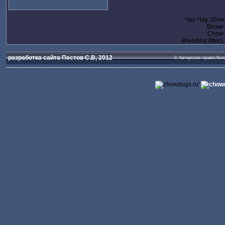
Чау-Чау. Шпи
Вязки
Chow-c
Breeding:litters
разработка сайта Пестов С.В, 2012
© Авторское право.Коп