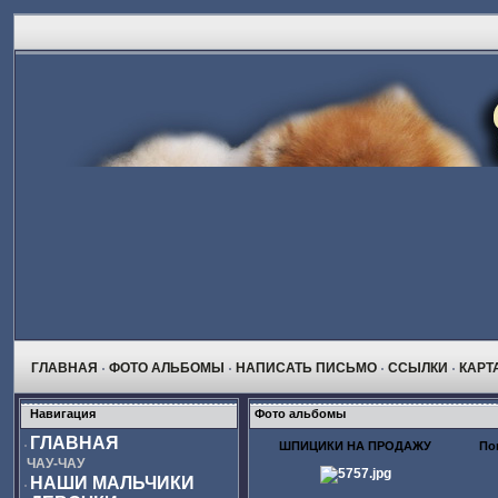
ГЛАВНАЯ
ФОТО АЛЬБОМЫ
НАПИСАТЬ ПИСЬМО
ССЫЛКИ
КАРТ
Навигация
Фото альбомы
ГЛАВНАЯ
ШПИЦИКИ НА ПРОДАЖУ
По
ЧАУ-ЧАУ
НАШИ МАЛЬЧИКИ