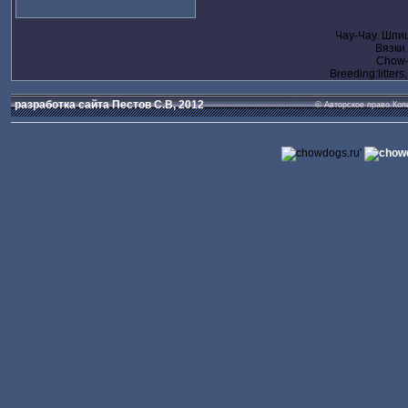
Чау-Чау. Шпи
Вязки
Chow-c
Breeding:litters
разработка сайта Пестов С.В, 2012
© Авторское право.Коп