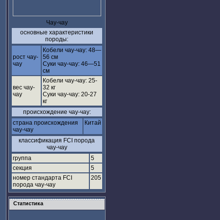
Чау-чау
основные характеристики
породы:
Кобели чау-чау: 48—
рост чау-
56 см
чау
Суки чау-чау: 46—51
см
Кобели чау-чау: 25-
вес чау-
32 кг
чау
Суки чау-чау: 20-27
кг
происхождение чау-чау:
страна происхождения
Китай
чау-чау
классификация FCI порода
чау-чау
группа
5
секция
5
номер стандарта FCI
205
порода чау-чау
Статистика