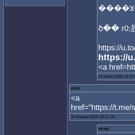
ծ�� r0;
https://u.t
https://
<a href=ht
14 Июля 2026, 12:12
efufo
<a
href="https://t.me
30 Января 2025, 00:12:26
elysig