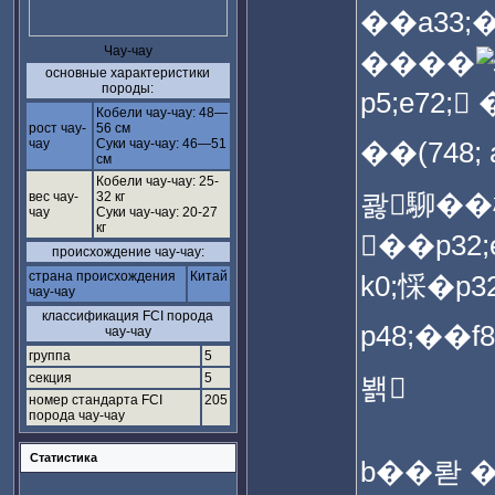
��a33;
Чау-чау
����
основные характеристики
породы:
p5;e72
Кобели чау-чау: 48—
рост чау-
56 см
чау
Суки чау-чау: 46—51
��(748; a33;磠
см
Кобели чау-чау: 25-
콿駠��桭槭ﭪ�ﬥ讻㡪﮴泻
вес чау-
32 кг
чау
Суки чау-чау: 20-27
кг
��p32
происхождение чау-чау:
страна происхождения
Китай
k0;㥒�p
чау-чау
классификация FCI порода
p48;��f80;�?
чау-чау
группа
5
секция
5
봵
номер стандарта FCI
205
порода чау-чау
Статистика
b��롿 �泌랠枱0+ 즲 ﰻ