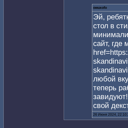
owuxofo
Эй, ребят
стол в ст
минималис
сайт, где
href=https:
skandinavi
skandinav
любой вку
теперь ра
завидуют!
свой декс
26 Июня 2024, 22:10