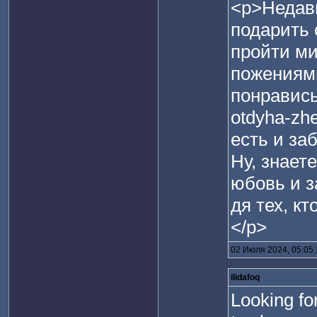
<p>Недавн
подарить 
пройти ми
пожениями
понравись 
otdyha-zh
есть и за
Ну, знает
юбовь и з
дя тех, к
</p>
02 Июля 2024, 05:05
ilidafoq
Looking f