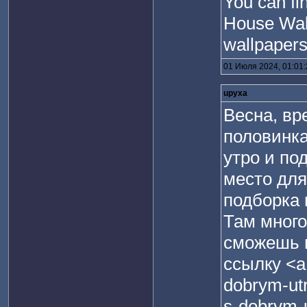
You can fin
House Wall
wallpapers
01 Июля 2024, 01:01
upyxa
Весна, вр
половинка
утро и по
место для
подборка 
Там много
сможешь н
ссылку <a 
dobrym-utr
s-dobrym-