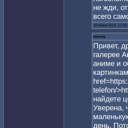
не жди, о
всего сам
29 Июня 2024, 17:05
unyseg
Привет, д
галерее А
аниме и 
картинкам
href=https
telefon/>h
найдете ц
Уверена, 
маленьку
день. Пот