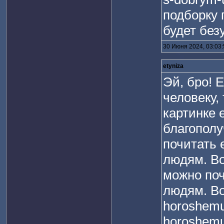
подборку 
будет без
30 Июня 2024, 03:03
etyniza
Эй, бро! 
человеку,
картинке 
благополу
почитать
людям. Во
можно по
людям. Вот
horoshemu
horoshemu