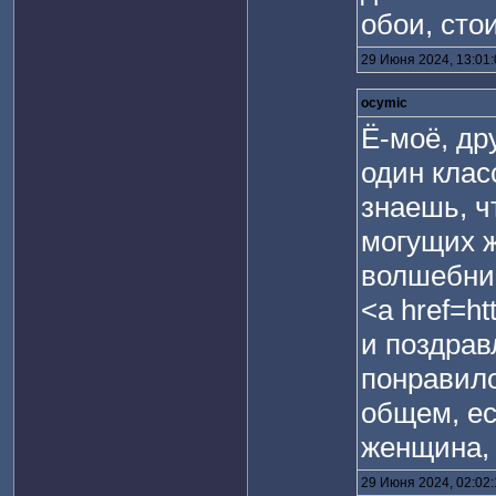
обои, сто
29 Июня 2024, 13:01
ocymic
Ё-моё, др
один клас
знаешь, ч
могущих 
волшебниц
<a href=ht
и поздрав
понравило
общем, ес
женщина, 
29 Июня 2024, 02:02