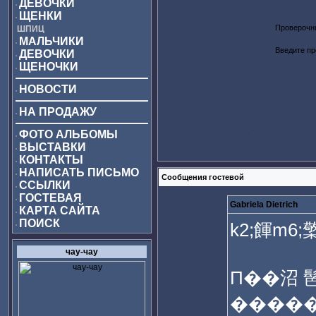
ДЕВОЧКИ
ЩЕНКИ
Проверочн
ШПИЦ
МАЛЬЧИКИ
Введите пр
ДЕВОЧКИ
ЩЕНОЧКИ
НОВОСТИ
НА ПРОДАЖУ
ФОТО АЛЬБОМЫ
ВЫСТАВКИ
КОНТАКТЫ
НАПИСАТЬ ПИСЬМО
Сообщения гостевой
ССЫЛКИ
ГОСТЕВАЯ
Gabriela Dietrich
КАРТА САЙТА
ПОИСК
k2;餫m6;
чау-чау
Π��沼 䯲��i4
�����