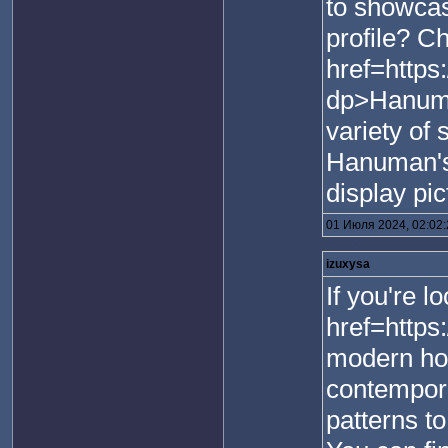
to showcas
profile? Ch
href=http
dp>Hanuma
variety of
Hanuman's 
display pic
01 Июля 2024, 02:02
izuxysa
If you're 
href=https
modern hou
contempor
patterns to