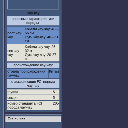
Чау-чау
основные характеристики
породы:
Кобели чау-чау: 48—
рост чау-
56 см
чау
Суки чау-чау: 46—51
см
Кобели чау-чау: 25-
вес чау-
32 кг
чау
Суки чау-чау: 20-27
кг
происхождение чау-чау:
страна происхождения
Китай
чау-чау
классификация FCI порода
чау-чау
группа
5
секция
5
номер стандарта FCI
205
порода чау-чау
Статистика