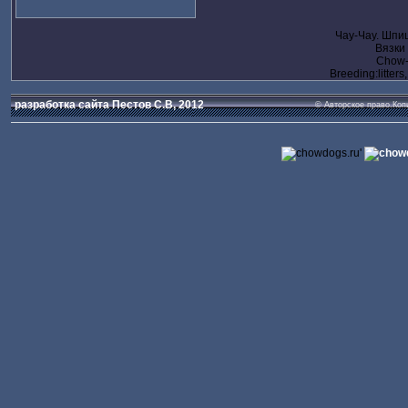
Чау-Чау. Шпи
Вязки
Chow-c
Breeding:litters
разработка сайта Пестов С.В, 2012
© Авторское право.Коп