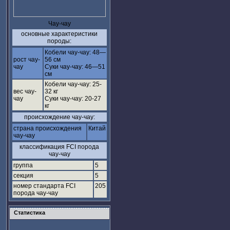
Чау-чау
основные характеристики
породы:
Кобели чау-чау: 48—
рост чау-
56 см
чау
Суки чау-чау: 46—51
см
Кобели чау-чау: 25-
вес чау-
32 кг
чау
Суки чау-чау: 20-27
кг
происхождение чау-чау:
страна происхождения
Китай
чау-чау
классификация FCI порода
чау-чау
группа
5
секция
5
номер стандарта FCI
205
порода чау-чау
Статистика