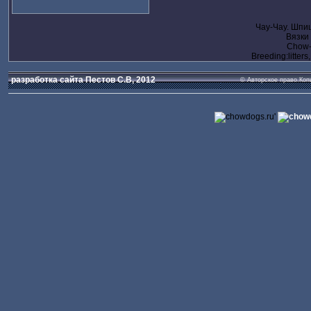
Чау-Чау. Шпи
Вязки
Chow-c
Breeding:litters
разработка сайта Пестов С.В, 2012
© Авторское право.Коп