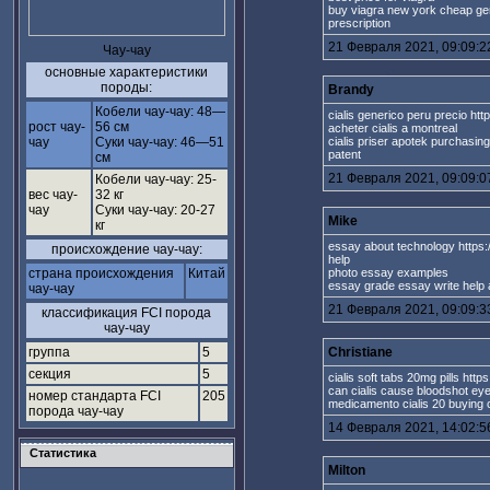
buy viagra new york cheap gene
prescription
21 Февраля 2021, 09:09:2
Чау-чау
основные характеристики
породы:
Brandy
Кобели чау-чау: 48—
cialis generico peru precio htt
рост чау-
56 см
acheter cialis a montreal
чау
Суки чау-чау: 46—51
cialis priser apotek purchasing c
patent
см
21 Февраля 2021, 09:09:0
Кобели чау-чау: 25-
вес чау-
32 кг
чау
Суки чау-чау: 20-27
Mike
кг
essay about technology https:
происхождение чау-чау:
help
страна происхождения
Китай
photo essay examples
essay grade essay write help
чау-чау
21 Февраля 2021, 09:09:3
классификация FCI порода
чау-чау
группа
5
Christiane
секция
5
cialis soft tabs 20mg pills https
can cialis cause bloodshot ey
номер стандарта FCI
205
medicamento cialis 20 buying ci
порода чау-чау
14 Февраля 2021, 14:02:5
Статистика
Milton