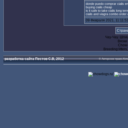
donde puedo comprar cialis en
buying cialis cheap
is it safe to take cialis long ter
cialis and viagra combo order c
09 Февраля 2021, 11:11:5
Страни
Чау-Чау. Шпи
Вязки
Chow-c
Breeding:litters
разработка сайта Пестов С.В, 2012
© Авторское право.Коп