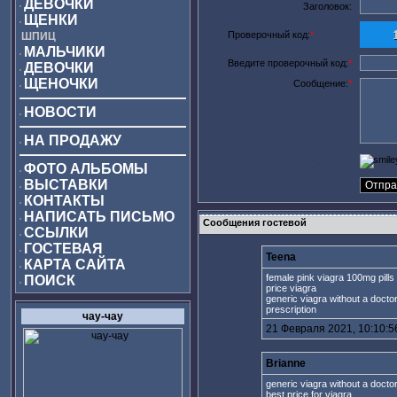
ДЕВОЧКИ
Заголовок:
ЩЕНКИ
Проверочный код:
*
ШПИЦ
МАЛЬЧИКИ
Введите проверочный код:
*
ДЕВОЧКИ
ЩЕНОЧКИ
Сообщение:
*
НОВОСТИ
НА ПРОДАЖУ
ФОТО АЛЬБОМЫ
ВЫСТАВКИ
КОНТАКТЫ
НАПИСАТЬ ПИСЬМО
Сообщения гостевой
ССЫЛКИ
ГОСТЕВАЯ
Teena
КАРТА САЙТА
female pink viagra 100mg pills 
ПОИСК
price viagra
generic viagra without a doctor
prescription
чау-чау
21 Февраля 2021, 10:10:5
Brianne
generic viagra without a docto
best price for viagra